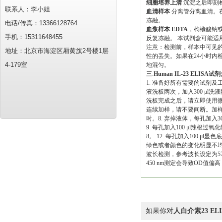
细胞培养上清
沉淀之后即刻检
联系人：李小姐
血清样本
分离管分离血清。在
冻融。
电话/传真：13366128764
血浆样本 EDTA
，枸橼酸钠或
手机：15311648455
反复冻融。 本试剂盒可能适
注意：检测前，样本中可见的
地址：北京市海淀区厢黄旗2号楼1层
性的丢失。如果在24小时内
4-179室
地混匀。
三.
Human IL-23 ELISA试
1. 准备好所有需要的试剂及工
液洗板两次，加入300 μ
洗板完成之后，请立即使用微孔板
连续加样，请不要间断。加样过程
时。8. 弃掉液体，每孔加入
9. 每孔加入100 μl辣根过
8。 12. 每孔加入100 μ
绿色或者颜色的变化明显不均匀
波长检测，参考波长设定为570 
450 nm测定会导致OD值
如果你对
人白介素23 EL