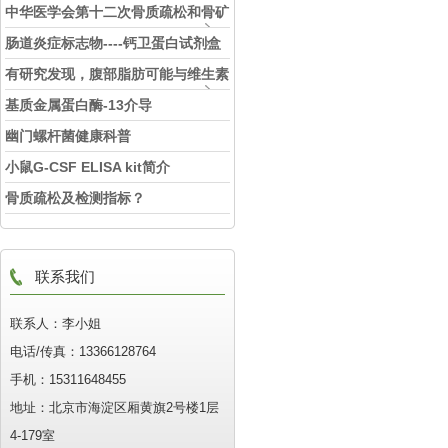
中华医学会第十二次骨质疏松和骨矿
盐疾病中青年学术会议
肠道炎症标志物----钙卫蛋白试剂盒
有研究发现，腹部脂肪可能与维生素
D缺乏相关
基质金属蛋白酶-13介导
OPG/RANKL/RANK通路调控骨癌
幽门螺杆菌健康科普
痛
小鼠G-CSF ELISA kit简介
骨质疏松及检测指标？
联系我们
联系人：李小姐
电话/传真：13366128764
手机：15311648455
地址：北京市海淀区厢黄旗2号楼1层
4-179室