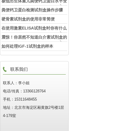
极低出生体重儿粪便钙卫蛋白水平变
化及临床意义
粪便钙卫蛋白检测试剂盒操作步骤
硬骨素试剂盒的使用非常简便
在使用激素ELISA试剂盒时你有什么
想知道的吗？
震惊！你居然不知道白介素试剂盒的
特点！
如何处理IGF-1试剂盒的样本
联系我们
联系人：李小姐
电话/传真：13366128764
手机：15311648455
地址：北京市海淀区厢黄旗2号楼1层
4-179室