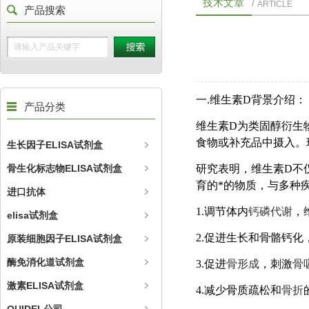
技术文章
/
ARTICLE
产品搜索
一.维生素D背景介绍：
产品分类
维生素D为类固醇衍生
食物或补充品中摄入。
生长因子ELISA试剂盒
骨生化标志物ELISA试剂盒
研究表明，维生素D不
育的*的物质，与多种
进口抗体
1.调节体内
钙磷代谢
，
elisa试剂盒
2.促进生长和骨骼钙
原装细胞因子ELISA试剂盒
酶免消化道试剂盒
3.
促进
骨形成
，刺激
骨
激素ELISA试剂盒
4.
减少骨质疏松和
骨折