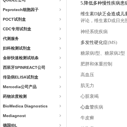
QUIDEL公司
5.
降低多种慢性疾病患
Peprotech细胞因子
维生素D缺乏
会造成儿
POCT试剂盒
评论，维生素
D
或日光
CDC专用试剂盒
神经系统疾病
代测服务
多发性硬化症
(MS)
妇科检测试剂盒
糖尿病I型、糖尿病2型
金标快速检测试纸条
肥胖和体重控制
西班牙SPINREACT公司
高血压
传染病ELISA试剂盒
肌无力
Mercodia公司产品
心脏衰竭
药物浓度检测
BioMedica Diagnostics
心血管
疾病
Mediagnost
牛皮癣
德国IBL