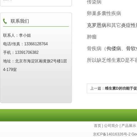
传染病
卵巢多囊性疾病
联系我们
克罗恩病
和其它
炎症性
联系人：李小姐
肿瘤
电话/传真：13366128764
骨疾病（
佝偻病
、
骨软
手机：13391706382
所以缺乏维生素D是不
地址：北京市海淀区厢黄旗2号楼1层
4-179室
上一篇：
维生素D的功能于
首页
|
公司简介
|
产品展示
京ICP备14016326号-2
Go