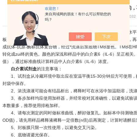
不清楚白介素试剂盒使用注意事项的，
欢迎您！
来自局域网的朋友！有什么可以帮助您的
2020-06-22 浏览次数：2032
吗？
白介素试剂盒
应用双抗体夹心法测定标本中人白介素6（IL-6）水平
板，制成固相抗体，往包被单抗的微孔中依次加入白介素6（IL-6），再与
成抗体-抗原-酶标抗体复合物，经过*洗涤后加底物TMB显色。TMB在
转化成zui终的黄色。颜色的深浅和样品中的白介素6（IL-6）呈正相关
值），通过标准曲线计算样品中人白介素6（IL-6）浓度。
白介素试剂盒
的注意事项：
1、试剂盒从冷藏环境中取出应在室温平衡15-30分钟后方可使用
封袋中保存。
2、浓洗涤液可能会有结晶析出，稀释时可在水浴中加温助溶，洗涤
3、各步加样均应使用加样器，并经常校对其准确性，以避免试验误
本数量多，推荐使用排枪加样。
4、请每次测定的同时做标准曲线，醉好做复孔。如标本中待测物质含
OD值)，请先用样品稀释液稀释一定倍数(n倍)后再测定，计算时请醉后乘
5、封板膜只限一次性使用，以避免交叉污染。
6、底物请避光保存。