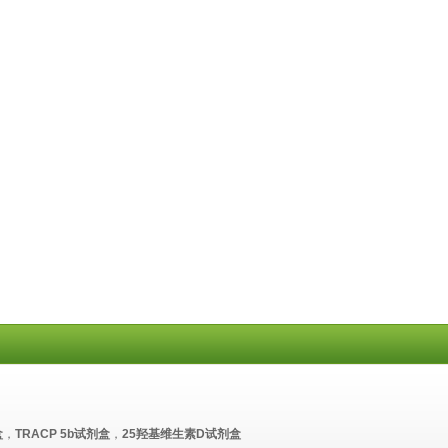
盒
，
TRACP 5b试剂盒
，
25羟基维生素D试剂盒