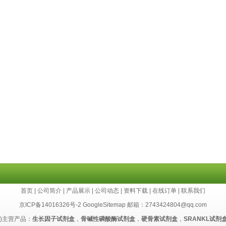
首页
|
公司简介
|
产品展示
|
公司动态
|
资料下载
|
在线订单
|
联系我们
京ICP备14016326号-2
GoogleSitemap
邮箱：2743424804@qq.com
cn)主营产品：
生长因子试剂盒
，
骨碱性磷酸酶试剂盒
，
硬骨素试剂盒
，
SRANKL试剂