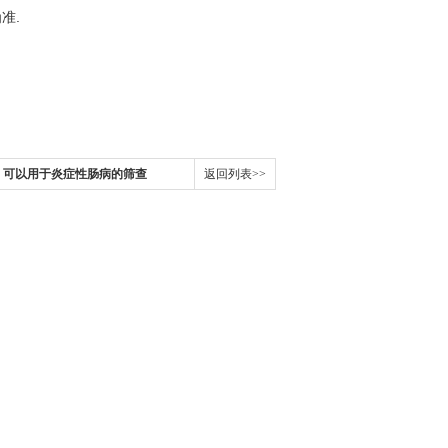
准.
：可以用于炎症性肠病的筛查
返回列表>>