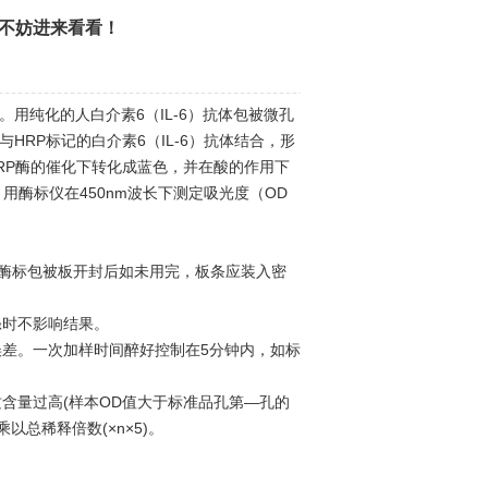
不妨进来看看！
。用纯化的人白介素6（IL-6）抗体包被微孔
HRP标记的白介素6（IL-6）抗体结合，形
HRP酶的催化下转化成蓝色，并在酸的作用下
。用酶标仪在450nm波长下测定吸光度（OD
，酶标包被板开封后如未用完，板条应装入密
时不影响结果。
差。一次加样时间醉好控制在5分钟内，如标
量过高(样本OD值大于标准品孔第—孔的
以总稀释倍数(×n×5)。