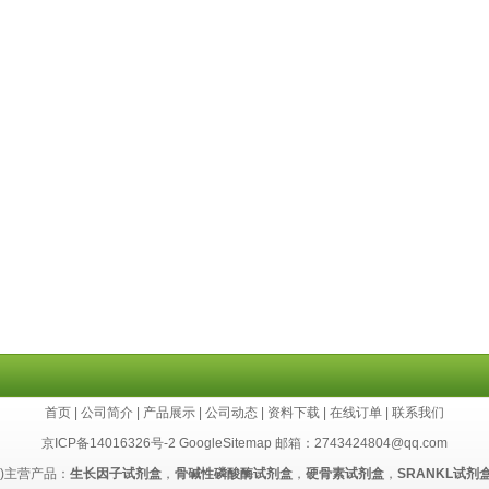
首页
|
公司简介
|
产品展示
|
公司动态
|
资料下载
|
在线订单
|
联系我们
京ICP备14016326号-2
GoogleSitemap
邮箱：2743424804@qq.com
cn)主营产品：
生长因子试剂盒
，
骨碱性磷酸酶试剂盒
，
硬骨素试剂盒
，
SRANKL试剂