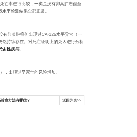
群死亡率进行比较，一类是没有卵巢肿瘤但至
25水平
检测结果全部正常。
没有卵巢肿瘤但出现过CA-125水平异常（一
仍然持续存在。对死亡证明上的死因进行分析
代谢性疾病
。
瘤），出现过早死亡的风险增加。
癌筛查方法有哪些？
返回列表>>