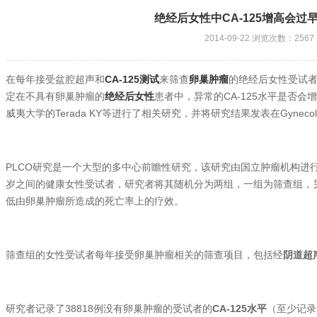
绝经后女性中CA-125增高会过
2014-09-22 浏览次数：2567
在每年接受盆腔超声和
CA-125测试
来筛查
卵巢肿瘤
的绝经后女性受试者
定在不具有卵巢肿瘤的
绝经后女性
患者中，异常的CA-125水平是否
威夷大学的Terada KY等进行了相关研究，并将研究结果发表在Gynecol 
PLCO研究是一个大型的多中心前瞻性研究，该研究由国立肿瘤机构进行。
岁之间的健康女性受试者，研究者将其随机分为两组，一组为筛查组，
低由卵巢肿瘤所造成的死亡率上的疗效。
筛查组的女性受试者每年接受卵巢肿瘤相关的筛查项目，包括经
阴道超
研究者记录了38818例没有卵巢肿瘤的受试者的
CA-125水平
（至少记录