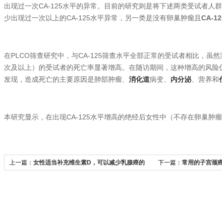
出现过一次CA-125水平的异常。目前的研究则是将下述两类受试者人
少出现过一次以上的CA-125水平异常，另一类是没有卵巢肿瘤且
CA-1
在PLCO筛查研究中，与CA-125筛查水平全部正常的受试者相比，虽然
次及以上）的受试者的死亡率显著增高。在随访期间，这种增高的风险
发现，造成死亡的主要原因是肺部肿瘤、
消化道
病变、
内分泌
、营养和
本研究显示，在出现CA-125水平增高的绝经后女性中（不存在卵巢肿
上一篇：
女性适当补充维生素D，可以减少乳腺癌的
下一篇：
常用的子宫颈
发病率