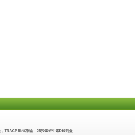
盒
，
TRACP 5b试剂盒
，
25羟基维生素D试剂盒