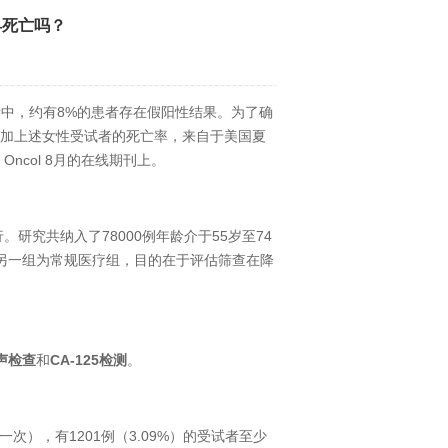
早死亡吗？
中，约有8%的患者存在假阳性结果。为了确
会增加上述女性受试者的死亡率，来自于美国夏
Oncol 8月的在线期刊上。
研究共纳入了78000例年龄介于55岁至74
另一组为常规医疗组，目的在于评估筛查在降
声检查
和
CA-125检测
。
一次），有1201例（3.09%）的受试者至少