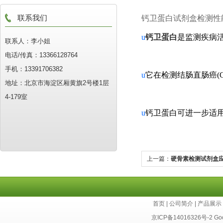
钙卫蛋白试剂盒
联系我们
检测性
u
钙卫蛋白
是监测疾病
联系人：李小姐
电话/传真：13366128764
手机：13391706382
u
它在检测结肠直肠癌
(
地址：北京市海淀区厢黄旗2号楼1层
4-179室
u
钙卫蛋白可进一步适
上一篇：
硬骨素检测试剂盒
首页
|
公司简介
|
产品展示
京ICP备14016326号-2
Go