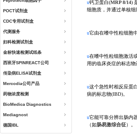
Peprotech细胞因子
u
钙卫蛋白
(
MRP 8/14
)
细胞质，并通过单核细
POCT试剂盒
CDC专用试剂盒
代测服务
u
它由在嗜中性粒细胞中
妇科检测试剂盒
金标快速检测试纸条
u
在嗜中性粒细胞激活
西班牙SPINREACT公司
用的临床炎症的标志物
传染病ELISA试剂盒
Mercodia公司产品
u
这个急性时相反应蛋
药物浓度检测
病的标志物
(IBD)。
BioMedica Diagnostics
Mediagnost
u
它能可靠分辨出肠内
（如
肠易激综合征
）。
德国IBL