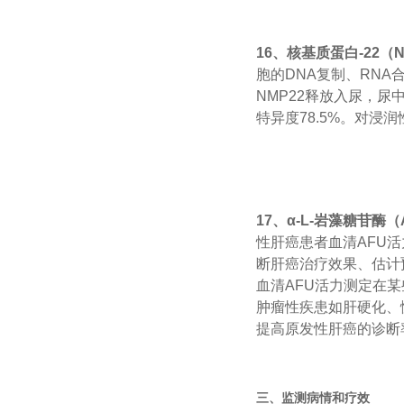
16、核基质蛋白-22（N
胞的DNA复制、RN
NMP22释放入尿，尿中
特异度78.5%。对浸
17、α-L-岩藻糖苷酶（
性肝癌患者血清AFU
断肝癌治疗效果、估计
血清AFU活力测定在
肿瘤性疾患如肝硬化、
提高原发性肝癌的诊断
三、监测病情和疗效