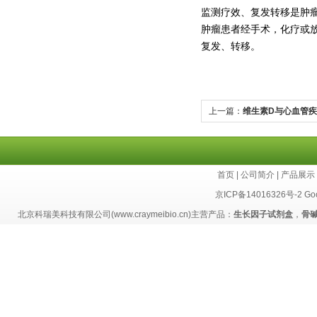
监测疗效、复发转移是肿瘤
肿瘤患者经手术，化疗或
复发、转移。
上一篇：
维生素D与心血管
首页
|
公司简介
|
产品展示
京ICP备14016326号-2
Go
北京科瑞美科技有限公司(www.craymeibio.cn)主营产品：
生长因子试剂盒
，
骨