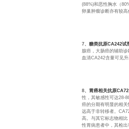
(88%)和恶性胸水（
卵巢肿瘤诊断亦有较高
7、
糖类抗原CA242试
腺癌，大肠癌的辅助诊
血清CA242含量可见
8、
胃癌相关抗原CA72
性，其敏感性可达28-8
癌的分期有明显的相关性
远高于非转移者。CA7
高。与其它标志物相比，
性胃病患者中，其检出