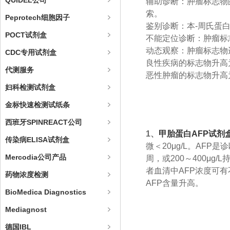
QUIDEL公司
辅助诊断：肿瘤标志物
索。
Peprotech细胞因子
鉴别诊断：本-周氏蛋白
POCT试剂盒
不能定位诊断：肿瘤标
动态观察：肿瘤标志物
CDC专用试剂盒
良性疾病的标志物升高
代测服务
恶性肿瘤的标志物升高
妇科检测试剂盒
金标快速检测试纸条
西班牙SPINREACT公司
1、
甲胎蛋白AFP试剂
传染病ELISA试剂盒
微＜20μg/L。AFP
Mercodia公司产品
周，或200～400μ
者血清中AFP浓度可有
药物浓度检测
AFP含量升高。
BioMedica Diagnostics
Mediagnost
德国IBL