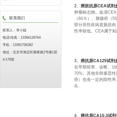
2、
癌胚抗原CEA试剂
肿瘤标志物。血清CEA
联系我们
（60％）、胰腺癌（5
部分良性疾病直肠息肉
联系人：李小姐
性率较低。CEA属于
电话/传真：13366128764
手机：13391706382
地址：北京市海淀区厢黄旗2号楼1层
4-179室
3、
癌抗原CA125试剂
在早期筛查、诊断、治
70%。其他非卵巢恶
癌）也有一定的阳性率
高。
4、
癌抗原CA15-3试