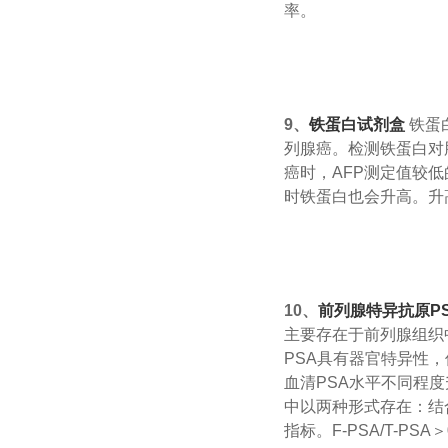
率。
9、
铁蛋白试剂盒
铁蛋
列腺癌。检测铁蛋白对肝
癌时，AFP测定值较
时铁蛋白也会升高。升
10、
前列腺特异抗原P
主要存在于前列腺组织中
PSA具有器官特异性
血清PSA水平不同程
中以两种形式存在：结合
指标。F-PSA/T-PSA