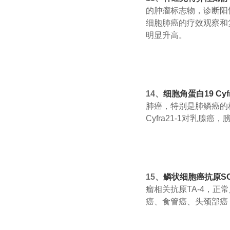
的肿瘤标志物，诊断阳
细胞肺癌的疗效观察和
明显升高。
14、
细胞角蛋白19 Cyf
肺癌，特别是肺鳞癌的
Cyfra21-1对乳
15、
鳞状细胞癌抗原S
瘤相关抗原TA-4，正
癌、食管癌、头颈部癌